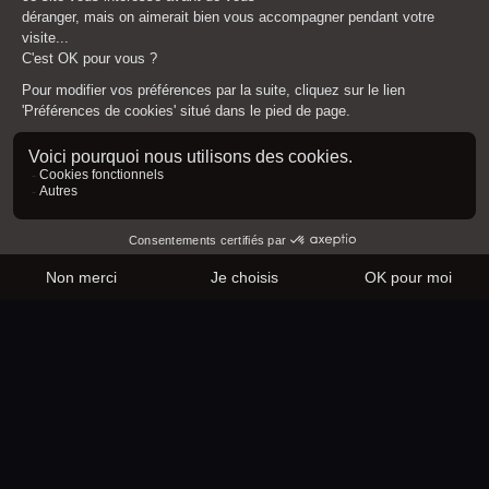
Amiens
Abbeville
Albert
Péronne
Ham
Également
dans le Pas-de-
Calais
APPELER
EMAIL
ITINÉRAIRE
Calais
Arras
Boulogne-sur-Mer
Lens
Également
dans l'Oise