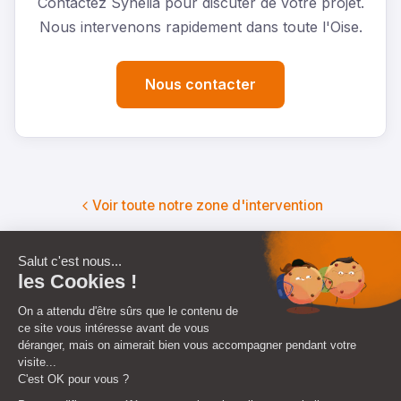
Contactez Synelia pour discuter de votre projet.
Nous intervenons rapidement dans toute l'Oise.
Nous contacter
Voir toute notre zone d'intervention
Autres villes
de l'Oise
Compiègne
Creil
Nogent-sur-Oise
Senlis
Clermont